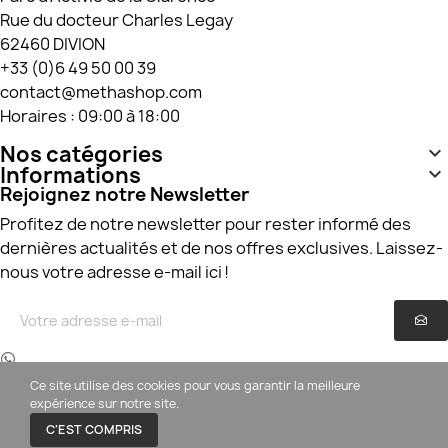
Rue du docteur Charles Legay
62460 DIVION
+33 (0)6 49 50 00 39
contact@methashop.com
Horaires : 09:00 à 18:00
Nos catégories

Informations

Rejoignez notre Newsletter
Profitez de notre newsletter pour rester informé des
dernières actualités et de nos offres exclusives. Laissez-
nous votre adresse e-mail ici !
Réalisation
Cleeck SAS
-
C2S
– Copyright © 2025
Ce site utilise des cookies pour vous garantir la meilleure
Methashop. Tous droits réservés.
expérience sur notre site.
C'EST COMPRIS